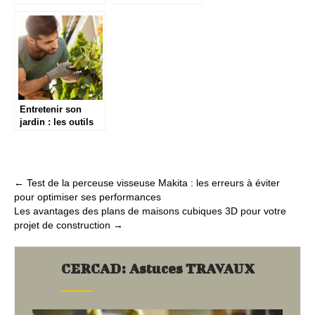
pour des cuisines
extérieurs pour un
d’été.
jardin harmonieux
Entretenir son
jardin : les outils
indispensables
pour un résultat
professionnel
Post
←
Test de la perceuse visseuse Makita : les erreurs à éviter
pour optimiser ses performances
navigation
Les avantages des plans de maisons cubiques 3D pour votre
projet de construction
→
CERCAD: Astuces TRAVAUX